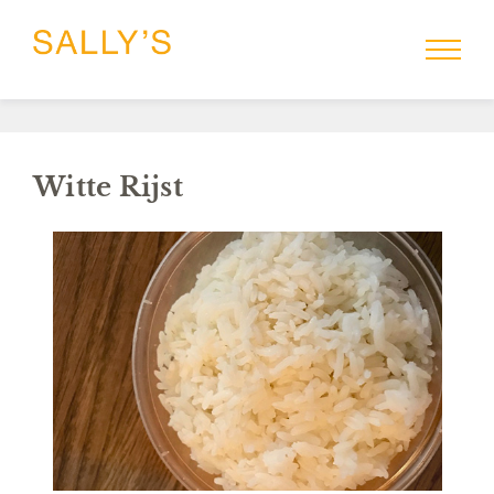
Witte Rijst
HOME
MENU
SALLYS-TO-GO
RESERVEREN
CATERING
GROEPEN