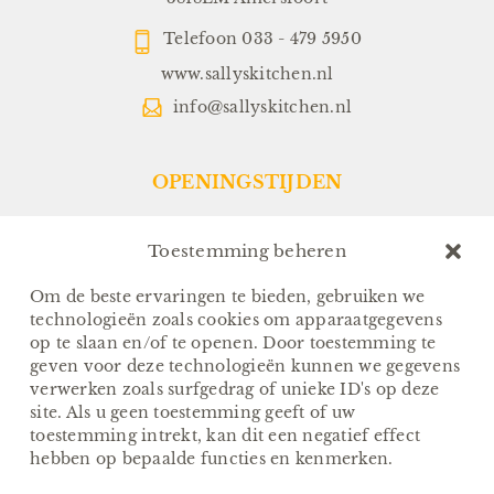
Telefoon
033 - 479 5950
www.sallyskitchen.nl
info@sallyskitchen.nl
OPENINGSTIJDEN
Restaurant:
Dinsdag t/m Zondag:
Toestemming beheren
Vanaf 17.00 uur
(Keuken sluit om 21.30 uur)
Om de beste ervaringen te bieden, gebruiken we
technologieën zoals cookies om apparaatgegevens
Sallys-To-Go:
op te slaan en/of te openen. Door toestemming te
Van Dinsdag t/m Zondag:
geven voor deze technologieën kunnen we gegevens
Afhalen tussen 17.00 en 18.00
verwerken zoals surfgedrag of unieke ID's op deze
(Sallys-to-Go via ZIJ-ingang)
site. Als u geen toestemming geeft of uw
toestemming intrekt, kan dit een negatief effect
FOLLOW US
hebben op bepaalde functies en kenmerken.