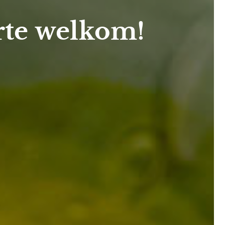
rte welkom!
chen.nl