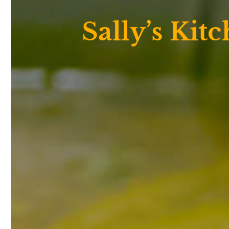
Sally’s Kit
Over S