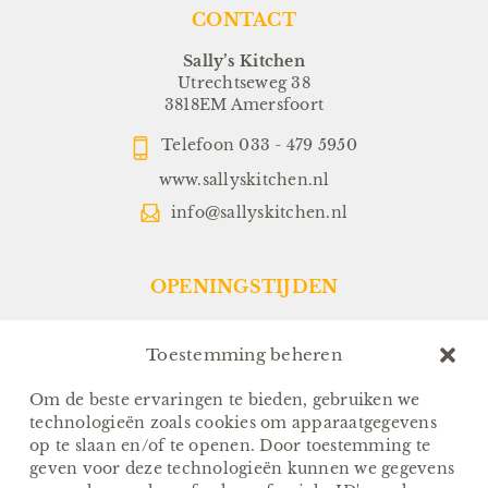
CONTACT
Sally’s Kitchen
Utrechtseweg 38
3818EM Amersfoort
Telefoon
033 - 479 5950
www.sallyskitchen.nl
info@sallyskitchen.nl
OPENINGSTIJDEN
Restaurant:
Dinsdag t/m Zondag:
Toestemming beheren
Vanaf 17.00 uur
(Keuken sluit om 21.30 uur)
Om de beste ervaringen te bieden, gebruiken we
technologieën zoals cookies om apparaatgegevens
Sallys-To-Go:
op te slaan en/of te openen. Door toestemming te
Van Dinsdag t/m Zondag:
geven voor deze technologieën kunnen we gegevens
Afhalen tussen 17.00 en 18.00