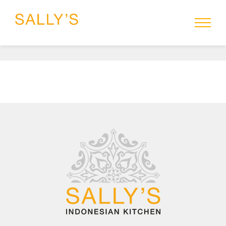
HOME
MENU
SALLYS-TO-GO
RESERVEREN
CATERING
GROEPEN