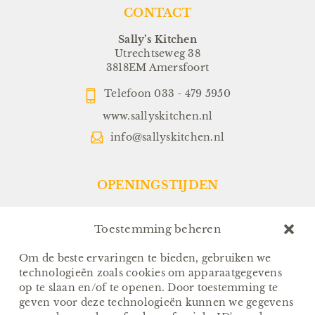
CONTACT
Sally’s Kitchen
Utrechtseweg 38
3818EM Amersfoort
Telefoon
033 - 479 5950
www.sallyskitchen.nl
info@sallyskitchen.nl
OPENINGSTIJDEN
Restaurant:
Dinsdag t/m Zondag:
Toestemming beheren
Vanaf 17.00 uur
(Keuken sluit om 21.30 uur)
Om de beste ervaringen te bieden, gebruiken we
technologieën zoals cookies om apparaatgegevens
Sallys-To-Go:
op te slaan en/of te openen. Door toestemming te
Van Dinsdag t/m Zondag:
geven voor deze technologieën kunnen we gegevens
Afhalen tussen 17.00 en 18.00