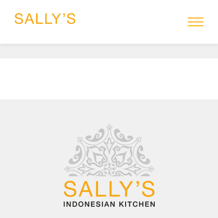
HOME
MENU
SALLYS-TO-GO
RESERVEREN
CATERING
GROEPEN