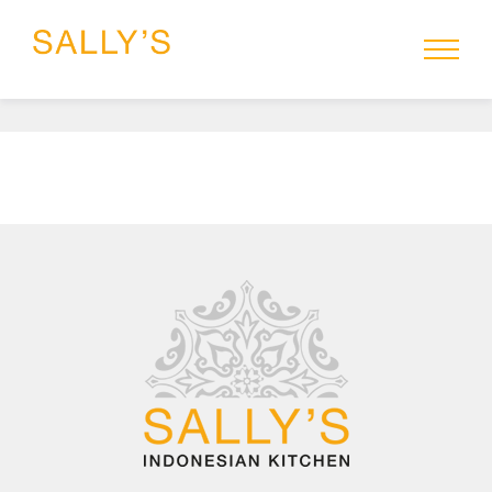
HOME
MENU
SALLYS-TO-GO
RESERVEREN
CATERING
GROEPEN