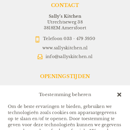
CONTACT
Sally’s Kitchen
Utrechtseweg 38
3818EM Amersfoort
Telefoon
033 - 479 5950
www.sallyskitchen.nl
info@sallyskitchen.nl
OPENINGSTIJDEN
Restaurant:
Dinsdag t/m Zondag:
Toestemming beheren
Vanaf 17.00 uur
(Keuken sluit om 21.30 uur)
Om de beste ervaringen te bieden, gebruiken we
technologieën zoals cookies om apparaatgegevens
Sallys-To-Go:
op te slaan en/of te openen. Door toestemming te
Van Dinsdag t/m Zondag:
geven voor deze technologieën kunnen we gegevens
Afhalen tussen 17.00 en 18.00