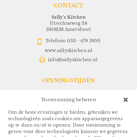
CONTACT
Sally’s Kitchen
Utrechtseweg 38
3818EM Amersfoort
Telefoon
033 - 479 5950
www.sallyskitchen.nl
info@sallyskitchen.nl
OPENINGSTIJDEN
Restaurant:
Dinsdag t/m Zondag:
Toestemming beheren
Vanaf 17.00 uur
(Keuken sluit om 21.30 uur)
Om de beste ervaringen te bieden, gebruiken we
technologieën zoals cookies om apparaatgegevens
Sallys-To-Go:
op te slaan en/of te openen. Door toestemming te
Van Dinsdag t/m Zondag:
geven voor deze technologieën kunnen we gegevens
Afhalen tussen 17.00 en 18.00