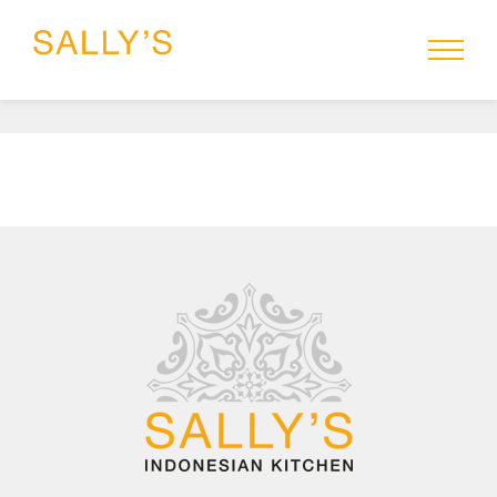
HOME
MENU
SALLYS-TO-GO
RESERVEREN
CATERING
GROEPEN