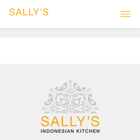
HOME
MENU
SALLYS-TO-GO
RESERVEREN
CATERING
GROEPEN