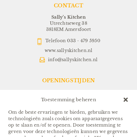
CONTACT
Sally’s Kitchen
Utrechtseweg 38
3818EM Amersfoort
Telefoon
033 - 479 5950
www.sallyskitchen.nl
info@sallyskitchen.nl
OPENINGSTIJDEN
Restaurant:
Dinsdag t/m Zondag:
Toestemming beheren
Vanaf 17.00 uur
(Keuken sluit om 21.30 uur)
Om de beste ervaringen te bieden, gebruiken we
technologieën zoals cookies om apparaatgegevens
Sallys-To-Go:
op te slaan en/of te openen. Door toestemming te
Van Dinsdag t/m Zondag:
geven voor deze technologieën kunnen we gegevens
Afhalen tussen 17.00 en 18.00