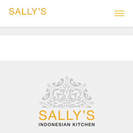
HOME
MENU
SALLYS-TO-GO
RESERVEREN
CATERING
GROEPEN