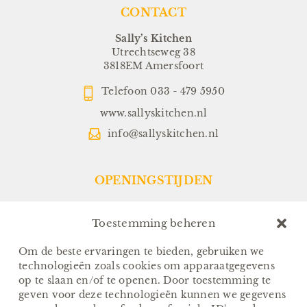
CONTACT
Sally’s Kitchen
Utrechtseweg 38
3818EM Amersfoort
Telefoon
033 - 479 5950
www.sallyskitchen.nl
info@sallyskitchen.nl
OPENINGSTIJDEN
Restaurant:
Dinsdag t/m Zondag:
Toestemming beheren
Vanaf 17.00 uur
(Keuken sluit om 21.30 uur)
Om de beste ervaringen te bieden, gebruiken we
technologieën zoals cookies om apparaatgegevens
Sallys-To-Go:
op te slaan en/of te openen. Door toestemming te
Van Dinsdag t/m Zondag:
geven voor deze technologieën kunnen we gegevens
Afhalen tussen 17.00 en 18.00