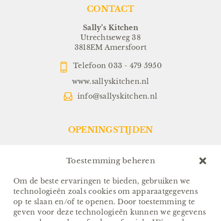
CONTACT
Sally’s Kitchen
Utrechtseweg 38
3818EM Amersfoort
Telefoon
033 - 479 5950
www.sallyskitchen.nl
info@sallyskitchen.nl
OPENINGSTIJDEN
Restaurant:
Dinsdag t/m Zondag:
Toestemming beheren
Vanaf 17.00 uur
(Keuken sluit om 21.30 uur)
Om de beste ervaringen te bieden, gebruiken we
technologieën zoals cookies om apparaatgegevens
Sallys-To-Go:
op te slaan en/of te openen. Door toestemming te
Van Dinsdag t/m Zondag:
geven voor deze technologieën kunnen we gegevens
Afhalen tussen 17.00 en 18.00