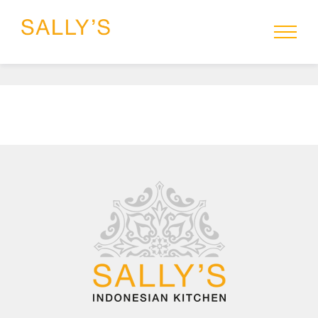
HOME
MENU
SALLYS-TO-GO
RESERVEREN
CATERING
GROEPEN